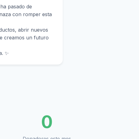
e ha pasado de
enaza con romper esta
oductos, abrir nuevos
ue creamos un futuro
a. ✨
0
Donadores este mes